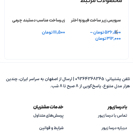
محصولات مرتبط
سرویس زیر ساخت فیروزه اختر
زیرساخت مناسب دستبند چرمی
سرویس
بدون آبکاری
فیروزه رامونا بدون آبکاری
درافش
526,500
تومان
–
111,500
تومان
8,000
312,000
تومان
افزودن به سبد خرید
افزو
انتخاب گزینه ها
تلفن پشتیبانی: 09364368365 | ارسال از اصفهان به سراسر ایران، چندین
هزار مدل متنوع، پاسخ‌گویی از 8 صبح تا 8 شب.
با درسا زیور
خدمات مشتریان
تماس با درسا زیور
پرسش‌های متداول
درباره درسا زیور
شرایط و قوانین