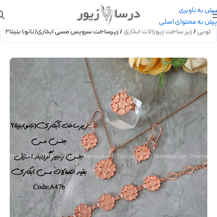
پرش به ناوبری
پرش به محتوای اصلی
ه کوبی
/
زیر ساخت زیورآلات آبکاری
/
زیرساخت سرویس مسی آبکاری(نانو) بنیتا2