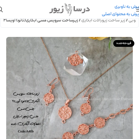
پرش به ناوبری
پرش به محتوای اصلی
 کوبی
/
زیر ساخت زیورآلات آبکاری
/
زیرساخت سرویس مسی آبکاری(نانو) آویسا2
فروخته شده