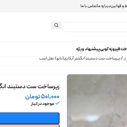
 و قوانین
درباره ما
تماس با ما
خت فیروزه کوبی
پیشنهاد ویژه
ری
/
زیرساخت ست دستبند انگشتر آبکاری(نانو) نعل اسب
زیرساخت ست دستبند انگشت
501,000
تومان
موجود در انبار