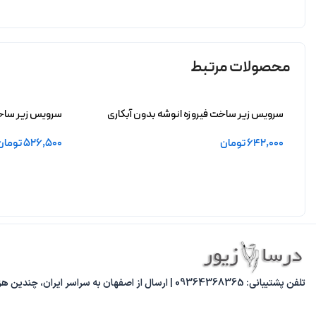
محصولات مرتبط
سرویس زیر ساخت فیروزه انوشه بدون آبکاری
سرویس زیر ساخت 
642,000
تومان
526,500
تومان
افزودن به سبد خرید
افزودن به سبد 
تلفن پشتیبانی: 09364368365 | ارسال از اصفهان به سراسر ایران، چندین هزار مدل متنوع، پاسخ‌گویی از 8 صبح تا 8 شب.