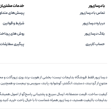
با درسا زیور
خدمات مشتریان
تماس با درسا زیور
پرسش‌های متداو
درباره درسا زیور
شرایط و قوانین
بلاگ درسا زیور
روش های پرداخت
حساب کاربری
پیگیری سفارشات
درسا زیور فقط فروشگاه بدلیجات نیست؛ بخشی از هویت برند روی زیورآلات و مح
متنوع از گردنبند، دستبند، انگشتر، گوشواره، پابند، سرویس و نیم‌ست و همچنین
کیفیت ساخت، قیمت منصفانه، ارسال سریع و پشتیبانی پاسخ‌گو از اصول همیشگی در
بدلیجات باکیفیت هستید، درسا زیور همراه شماست تا با خیال راحت خرید کنید و