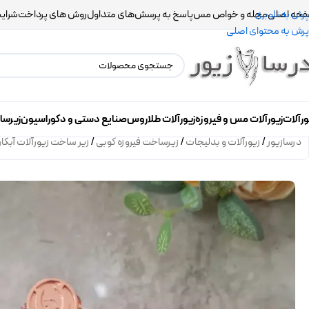
حه اصلی
مجله و خواص مس
پاسخ به پرسش‌های متداول
روش های پرداخت
شرایط
پرش به ناوبری
پرش به محتوای اصلی
ورآلات
زیورآلات مس و فیروزه
زیورآلات طلاروس
صنایع دستی و دکوراسیون
زیرسا
درسازیور
/
زیورآلات و بدلیجات
/
زیرساخت فیروزه کوبی
/
زیر ساخت زیورآلات آبکا