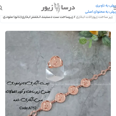
پرش به ناوبری
پرش به محتوای اصلی
/
زیر ساخت زیورآلات آبکاری
/
زیرساخت ست دستبند انگشتر آبکاری(نانو) ملودی