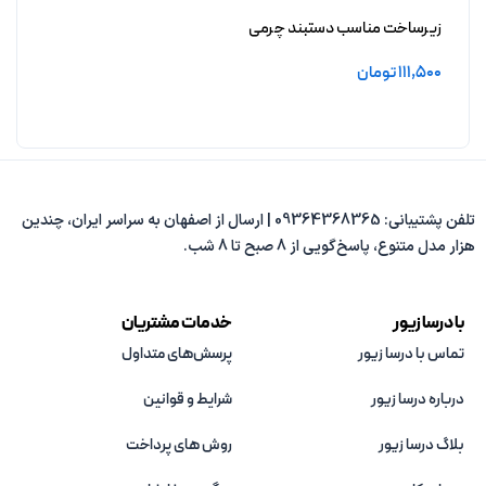
زیرساخت مناسب دستبند چرمی
فیروزه رامونا بدون آبکاری
111,500
تومان
افزودن به سبد خرید
تلفن پشتیبانی: 09364368365 | ارسال از اصفهان به سراسر ایران، چندین
هزار مدل متنوع، پاسخ‌گویی از 8 صبح تا 8 شب.
با درسا زیور
خدمات مشتریان
تماس با درسا زیور
پرسش‌های متداول
درباره درسا زیور
شرایط و قوانین
بلاگ درسا زیور
روش های پرداخت