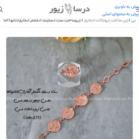
پرش به ناوبری
پرش به محتوای اصلی
کوبی
/
زیر ساخت زیورآلات آبکاری
/
زیرساخت ست دستبند انگشتر آبکاری(نانو) النا