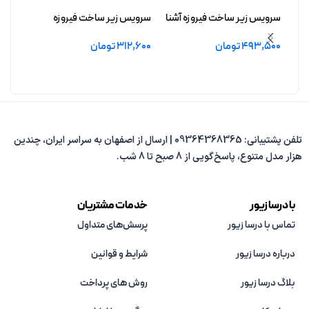
سرویس زیر ساخت فیروزه آشنا
سرویس زیر ساخت فیروزه
سرویس
بدون آبکاری
آزادچهر بدون آبکاری
درافش
493,500
تومان
312,600
تومان
8,000
افزودن به سبد خرید
افزودن به سبد خرید
افزو
تلفن پشتیبانی: 09364368365 | ارسال از اصفهان به سراسر ایران، چندین
هزار مدل متنوع، پاسخ‌گویی از 8 صبح تا 8 شب.
با درسا زیور
خدمات مشتریان
تماس با درسا زیور
پرسش‌های متداول
درباره درسا زیور
شرایط و قوانین
بلاگ درسا زیور
روش های پرداخت