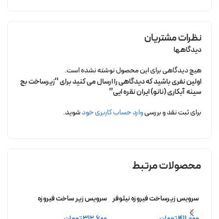
نظرات مشتریان
دیدگاهها
هیچ دیدگاهی برای این محصول نوشته نشده است.
اولین نفری باشید که دیدگاهی را ارسال می کنید برای “زیرساخت بج
سینه آبکاری (نانو) ایران نقره ایی”
برای ثبت نقد و بررسی
وارد حساب کاربری خود
شوید.
محصولات مرتبط
سرویس زیرساخت فیروزه نیلوفر
سرویس زیر ساخت فیروزه
سرویس
بدون آبکاری
آزادچهر بدون آبکاری
بدون 
411,000
تومان
312,600
تومان
,500