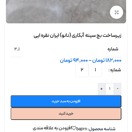
برای بزرگنمایی کلیک کنید
زیرساخت بج سینه آبکاری (نانو) ایران نقره ایی
شماره
2
,
1
182,000
تومان
–
94,000
تومان
شماره
2
1
+
-
افزودن به سبد خرید
خرید کنید
افزودن به علاقه مندی
شناسه محصول:
bajirn