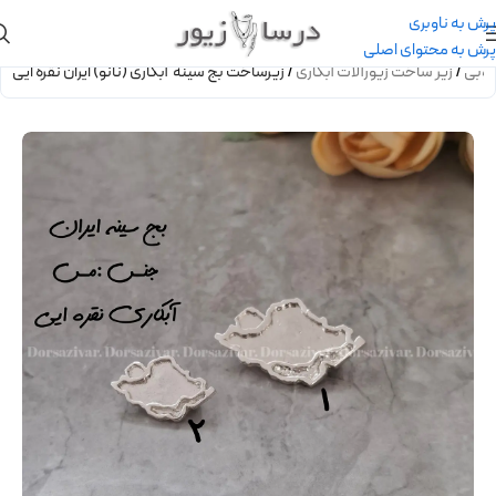
پرش به ناوبری
پرش به محتوای اصلی
کوبی
/
زیر ساخت زیورآلات آبکاری
/
زیرساخت بج سینه آبکاری (نانو) ایران نقره ایی