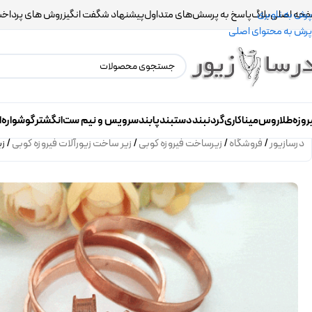
حه اصلی
بلاگ
پاسخ به پرسش‌های متداول
پیشنهاد شگفت انگیز
روش های پرداخ
پرش به ناوبری
پرش به محتوای اصلی
روزه
طلاروس
میناکاری
گردنبند
دستبند
پابند
سرویس و نیم ست
انگشتر
گوشواره
ا
درسازیور
/
فروشگاه
/
زیرساخت فیروزه کوبی
/
زیر ساخت زیورآلات فیروزه کوبی
/
زی