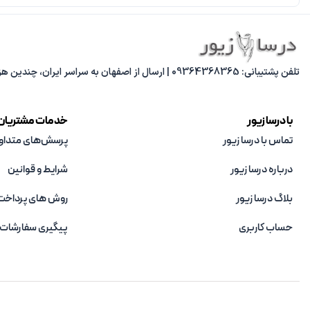
تلفن پشتیبانی: 09364368365 | ارسال از اصفهان به سراسر ایران، چندین هزار مدل متنوع، پاسخ‌گویی از 8 صبح تا 8 شب.
با درسا زیور
خدمات مشتریان
تماس با درسا زیور
پرسش‌های متداو
درباره درسا زیور
شرایط و قوانین
بلاگ درسا زیور
روش های پرداخت
حساب کاربری
پیگیری سفارشات