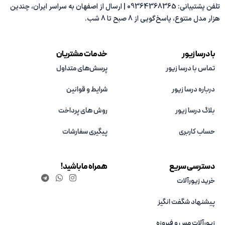
تلفن پشتیبانی: 09364368365 | ارسال از اصفهان به سراسر ایران، چندین
هزار مدل متنوع، پاسخ‌گویی از 8 صبح تا 8 شب.
با درسا زیور
خدمات مشتریان
تماس با درسا زیور
پرسش‌های متداول
درباره درسا زیور
شرایط و قوانین
بلاگ درسا زیور
روش های پرداخت
حساب کاربری
پیگیری سفارشات
دسترسی سریع
همراه ما باشید!
خرید زیورآلات
پیشنهاد شگفت انگیز
زیورآلات مس و فیروزه‌