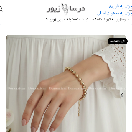
پرش به ناوبری
پرش به محتوای اصلی
درسازیور
/
فروشگاه
/
دستبند
/
دستبند گویی ژوپینگ
فروخته شده