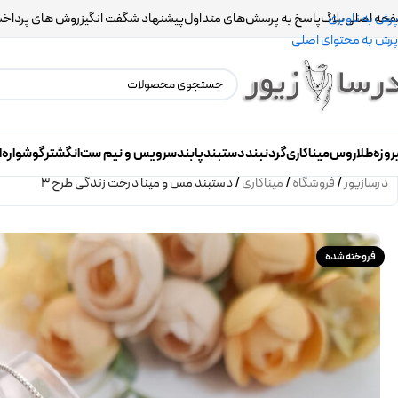
حه اصلی
بلاگ
پاسخ به پرسش‌های متداول
پیشنهاد شگفت انگیز
روش های پرداخ
پرش به ناوبری
پرش به محتوای اصلی
روزه
طلاروس
میناکاری
گردنبند
دستبند
پابند
سرویس و نیم ست
انگشتر
گوشواره
ا
درسازیور
/
فروشگاه
/
میناکاری
/
دستبند مس و مینا درخت زندگی طرح 3
فروخته شده