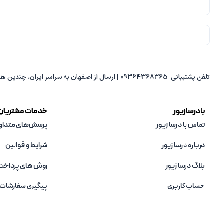
تلفن پشتیبانی: 09364368365 | ارسال از اصفهان به سراسر ایران، چندین هزار مدل متنوع، پاسخ‌گویی از 8 صبح تا 8 شب.
با درسا زیور
خدمات مشتریان
تماس با درسا زیور
پرسش‌های متداو
درباره درسا زیور
شرایط و قوانین
بلاگ درسا زیور
روش های پرداخت
حساب کاربری
پیگیری سفارشات