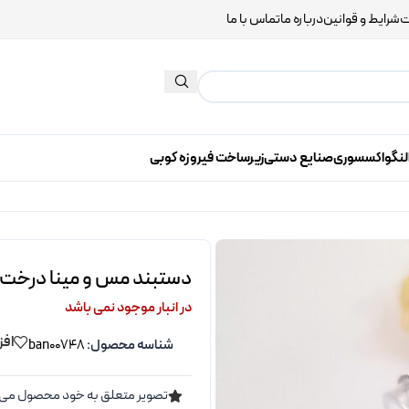
ت
شرایط و قوانین
درباره ما
تماس با ما
لنگو
اکسسوری
صنایع دستی
زیرساخت فیروزه کوبی
دستبند مس و مینا درخت ز
در انبار موجود نمی باشد
افز
شناسه محصول:
ban00748
تصویر متعلق به خود محصول می 