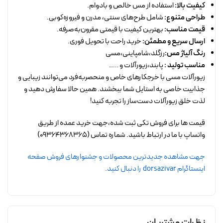
کیفیت بالا:
استفاده از مس خالص و بادوام.
طراحی متنوع:
شامل طرح‌های سنتی، مدرن و فیروزه‌کوبی.
قیمت مناسب:
بهترین کیفیت با قیمتی مقرون‌به‌صرفه.
ارسال سریع و مطمئن:
خرید راحت با تحویل فوری.
رنگ آلیاژ مس:
رزگلد،شامپاینی،مسی
مناسب تولید :
پابند،زیورآلات و …..
زیورآلات مسی با خرجکارهای خاص و منحصربه‌فرد می‌توانند زیبایی و
جذابیت خاصی به استایل شما ببخشند. همین حالا سفارش دهید و
لذت خلق زیورآلات دست‌ساز را تجربه کنید!
قیمت ها برای فروش تکی ثبت شده،جهت خرید عمده از طریق
واتساپ با ما در ارتباط باشید. شماره تماس (09364368365)
جهت مشاهده جدیدترین محصولات و جشنوارهای فروش صفحه
اینستاگرام dorsazivar را دنبال کنید.
نظرات مشتریان