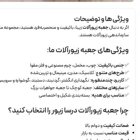
ویژگی ها و توضیحات
اگر به دنبال
جعبه زیورآلات
زیبا، باکیفیت و منحصر‌به‌فرد هستید، مجموعه ما 
سازماندهی زیورآلات هستند.
ویژگی‌های جعبه زیورآلات ما:
✅
جنس باکیفیت
: چوب، مخمل، چرم مصنوعی و فلز،مقوا
✅
طرح‌های متنوع
: کلاسیک، مدرن، مینیمال و تزیین‌شده
✅
کاربرد چندمنظوره
: نگهداری انگشتر، گردنبند، دستبند ،گوشواره و سروی
✅
سایزهای مختلف
: جعبه کوچک تا جعبه جواهرات بزرگ
✅
مناسب برای هدیه
: بسته‌بندی شکیل و اختصاصی
چرا جعبه زیورآلات درسا زیور را انتخاب کنید؟
ضمانت کیفیت
و دوام بالا
قیمت مناسب
نسبت به بازار