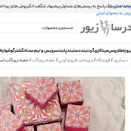
حه اصلی
بلاگ
پاسخ به پرسش‌های متداول
پیشنهاد شگفت انگیز
روش های پرداخ
پرش به ناوبری
پرش به محتوای اصلی
روزه
طلاروس
میناکاری
گردنبند
دستبند
پابند
سرویس و نیم ست
انگشتر
گوشواره
ا
درسازیور
/
فروشگاه
/
زیرساخت فیروزه کوبی
/
جعبه زیورآلات
/
جعبه زیورآلات اسل