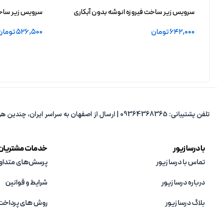
سرویس زیر ساخت فیروزه انوشه بدون آبکاری
سرویس زیر ساخت
642,000
تومان
526,500
تومان
افزودن به سبد خرید
انتخاب گزینه ها
تلفن پشتیبانی: 09364368365 | ارسال از اصفهان به سراسر ایران، چندین هزار مدل متنوع، پاسخ‌گویی از 8 صبح تا 8 شب.
با درسا زیور
خدمات مشتریان
تماس با درسا زیور
پرسش‌های متداو
درباره درسا زیور
شرایط و قوانین
بلاگ درسا زیور
روش های پرداخت