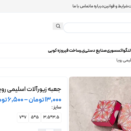
ت
شرایط و قوانین
درباره ما
تماس با ما
لنگو
اکسسوری
صنایع دستی
زیرساخت فیروزه کوبی
یمی رویا
جعبه زیورآلات اسلیمی روی
13,000
تومان
–
6,500
توم
سایز
7*7
5*5
3.5*3.5