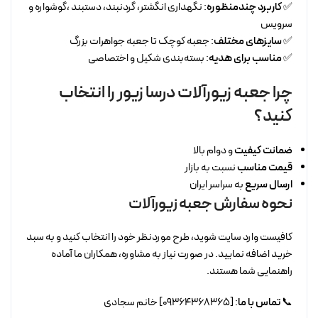
✅
کاربرد چندمنظوره
: نگهداری انگشتر، گردنبند، دستبند ،گوشواره و
سرویس
✅
سایزهای مختلف
: جعبه کوچک تا جعبه جواهرات بزرگ
✅
مناسب برای هدیه
: بسته‌بندی شکیل و اختصاصی
چرا جعبه زیورآلات درسا زیور را انتخاب
کنید؟
ضمانت کیفیت
و دوام بالا
قیمت مناسب
نسبت به بازار
ارسال سریع
به سراسر ایران
نحوه سفارش جعبه زیورآلات
کافیست وارد سایت شوید، طرح موردنظر خود را انتخاب کنید و به سبد
خرید اضافه نمایید. در صورت نیاز به مشاوره، همکاران ما آماده
راهنمایی شما هستند.
📞
تماس با ما
: [09364368365] خانم سجادی