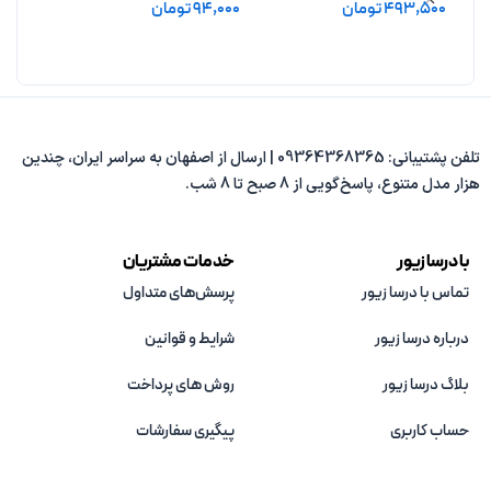
493,500
تومان
94,000
تومان
11,500
افزودن به سبد خرید
افزودن به سبد خرید
افزو
تلفن پشتیبانی: 09364368365 | ارسال از اصفهان به سراسر ایران، چندین
هزار مدل متنوع، پاسخ‌گویی از 8 صبح تا 8 شب.
با درسا زیور
خدمات مشتریان
تماس با درسا زیور
پرسش‌های متداول
درباره درسا زیور
شرایط و قوانین
بلاگ درسا زیور
روش های پرداخت
حساب کاربری
پیگیری سفارشات