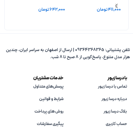
بدون آبکاری
انوشه بدون آبکاری
فیروزه
411,000
تومان
642,000
تومان
4,000
افزودن به سبد خرید
افزودن به سبد خرید
افزو
تلفن پشتیبانی: 09364368365 | ارسال از اصفهان به سراسر ایران، چندین
هزار مدل متنوع، پاسخ‌گویی از 8 صبح تا 8 شب.
با درسا زیور
خدمات مشتریان
تماس با درسا زیور
پرسش‌های متداول
درباره درسا زیور
شرایط و قوانین
بلاگ درسا زیور
روش های پرداخت
حساب کاربری
پیگیری سفارشات