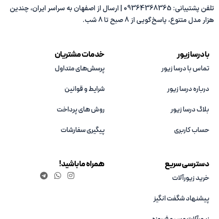
تلفن پشتیبانی: 09364368365 | ارسال از اصفهان به سراسر ایران، چندین
هزار مدل متنوع، پاسخ‌گویی از 8 صبح تا 8 شب.
با درسا زیور
خدمات مشتریان
تماس با درسا زیور
پرسش‌های متداول
درباره درسا زیور
شرایط و قوانین
بلاگ درسا زیور
روش های پرداخت
حساب کاربری
پیگیری سفارشات
دسترسی سریع
همراه ما باشید!
خرید زیورآلات
پیشنهاد شگفت انگیز