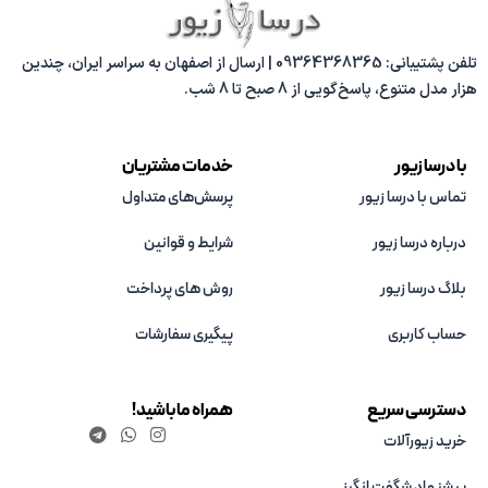
تلفن پشتیبانی: 09364368365 | ارسال از اصفهان به سراسر ایران، چندین
هزار مدل متنوع، پاسخ‌گویی از 8 صبح تا 8 شب.
با درسا زیور
خدمات مشتریان
تماس با درسا زیور
پرسش‌های متداول
درباره درسا زیور
شرایط و قوانین
بلاگ درسا زیور
روش های پرداخت
حساب کاربری
پیگیری سفارشات
دسترسی سریع
همراه ما باشید!
خرید زیورآلات
پیشنهاد شگفت انگیز